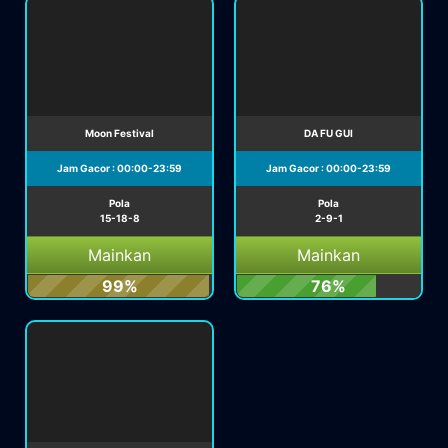
Moon Festival
DA FU GUI
Jam Gacor : 00:00-23:59
Jam Gacor : 00:00-23:59
Pola
Pola
15-18-8
2-9-1
Mainkan
Mainkan
99%
76%