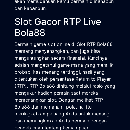
akan memudahkan kamu bermain dimanapun
dan kapanpun.
Slot Gacor RTP Live
Bola88
Bermain game slot online di Slot RTP Bola88
memang menyenangkan, dan juga bisa
menguntungkan secara finansial. Kuncinya
adalah mengetahui game mana yang memiliki
probabilitas menang tertinggi, hasil yang
ditentukan oleh persentase Return to Player
(RTP). RTP Bola88 dihitung melalui rasio yang
mengukur hadiah pemain saat mereka
memenangkan slot. Dengan melihat RTP
Bola88 dan memahami pola, hal itu
meningkatkan peluang Anda untuk menang
dan memungkinkan Anda bermain dengan
pengetahuan tentang kemampuan