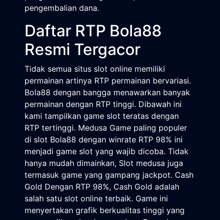
pengembalian dana.
Daftar RTP Bola88
Resmi Tergacor
Tidak semua situs slot online memiliki
permainan artinya RTP permainan bervariasi.
Bola88 dengan bangga menawarkan banyak
permainan dengan RTP tinggi. Dibawah ini
kami tampilkan game slot teratas dengan
RTP tertinggi. Medusa Game paling populer
di slot Bola88 dengan winrate RTP 98% ini
menjadi game slot yang wajib dicoba. Tidak
hanya mudah dimainkan, Slot medusa juga
termasuk game yang gampang jackpot. Cash
Gold Dengan RTP 98%, Cash Gold adalah
salah satu slot online terbaik. Game ini
menyertakan grafik berkualitas tinggi yang